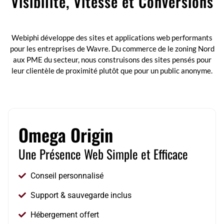
Visibilité, Vitesse et Conversions
Webiphi est une agence digitale à Bruxelles, spécialisée dans le
développement web sur-mesure, la création de sites performants et
adaptés à vos besoins.
Webiphi développe des sites et applications web performants
pour les entreprises de Wavre. Du commerce de le zoning Nord
aux PME du secteur, nous construisons des sites pensés pour
leur clientèle de proximité plutôt que pour un public anonyme.
Omega Origin
Une Présence Web Simple et Efficace
Conseil personnalisé
Support & sauvegarde inclus
Hébergement offert