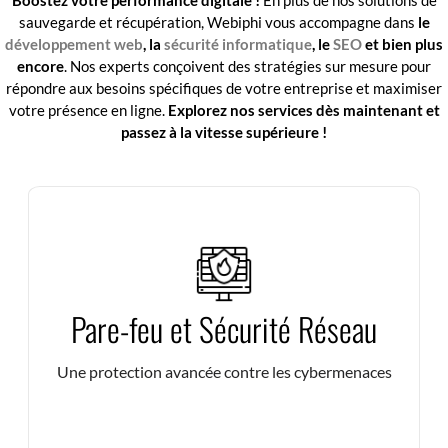
Boostez votre performance digitale !
En plus de nos solutions de
sauvegarde et récupération, Webiphi vous accompagne dans
le
développement web
, la
sécurité informatique
, le
SEO
et bien plus
encore
. Nos experts conçoivent des stratégies sur mesure pour
répondre aux besoins spécifiques de votre entreprise et maximiser
votre présence en ligne.
Explorez nos services dès maintenant et
passez à la vitesse supérieure !
Déployez des pare-feu performants pour filtrer les
Pare-feu et Sécurité Réseau
menaces en temps réel et garantir la sécurité de vos
infrastructures informatiques.
Une protection avancée contre les cybermenaces