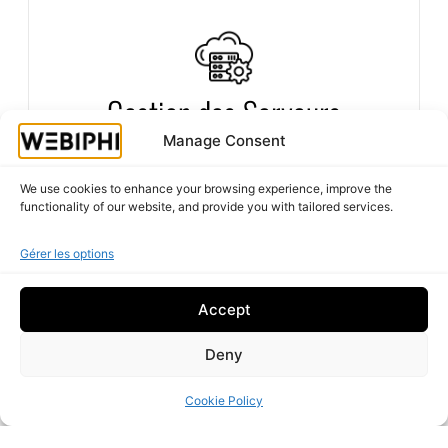
Optimisez la gestion de vos serveurs avec des
Gestion des Serveurs
solutions évolutives, stables et hautement sécurisées
pour garantir une disponibilité maximale.
Manage Consent
Fiabilité et performance pour votre infrastructure
IT
We use cookies to enhance your browsing experience, improve the
functionality of our website, and provide you with tailored services.
Gérer les options
Accept
Deny
Cookie Policy
Sécurisez vos systèmes contre les virus, les