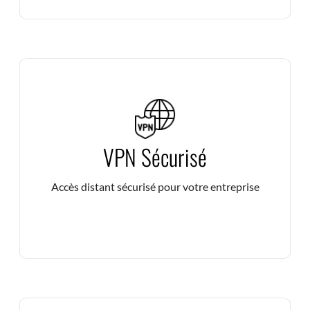
Protégez vos connexions et assurez un accès distant
VPN Sécurisé
sécurisé à vos données et applications, où que vous
soyez.
Accès distant sécurisé pour votre entreprise