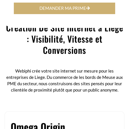
DEMANDER MA PRIME
Création De Site Internet à Liege
: Visibilité, Vitesse et
Conversions
Webiphi est une agence digitale à Bruxelles, spécialisée dans le
développement web sur-mesure, la création de sites performants et
adaptés à vos besoins.
Webiphi crée votre site internet sur mesure pour les
entreprises de Liege. Du commerce de les bords de Meuse aux
PME du secteur, nous construisons des sites pensés pour leur
clientèle de proximité plutôt que pour un public anonyme.
Omega Origin