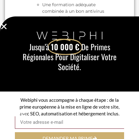
Une formation adéquate
combinée à un bon antivirus
peut prévenir ces attaques.
Spyware et adware :
Ces logiciels malveillants
collectent vos données ou
Jusqu’à
10 000 €
De Primes
inondent vos systèmes de
publicités indésirables.
Régionales Pour Digitaliser Votre
Virus et vers :
Ils infectent vos systèmes et
Société.
peuvent se propager à travers
votre réseau, provoquant des
pertes de données.
Attaques ciblées :
Les cybercriminels ciblent
Webiphi vous accompagne à chaque étape : de la
spécifiquement certaines
prime européenne à la mise en ligne de votre site,
entreprises pour voler des
avec SEO, automatisation et hébergement inclus.
Email
informations stratégiques.
Pourquoi une solution
antivirus professionnelle
DEMANDER MA PRIME