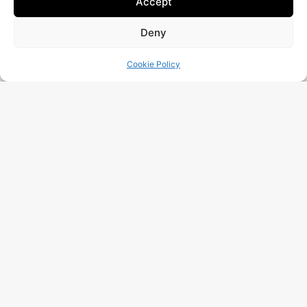
Accept
Votre entreprise est-elle vraiment à l'abri des
cyberattaques ?
Demandez Une Vérification Gratuite !
Deny
Cookie Policy
J’ai Lu Et J’accepte La
Politique De Traitement
Des Données