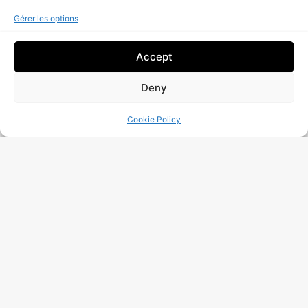
Gérer les options
J’ai Lu Et J’accepte La
Politique De Traitement
Des Données
Accept
Audit Gratuite
Deny
More Posts
Cookie Policy
Audit De Visibilité Google :
Méthode Complète 2026 Pour
PME Belges
Read More »
Audit Visibilité IA : Votre
Entreprise Apparaît-Elle Dans
ChatGPT, Gemini Et Perplexity En
2025 ?
Read More »