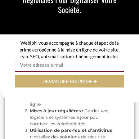
Attaques par déni de service (DDoS)
Société.
:
Ces attaques saturent vos serveurs
pour interrompre vos opérations.
Fuites de données internes :
Souvent
causées par des employés mal formés
ou négligents.
Webiphi vous accompagne à chaque étape : de la
Conseils pratiques pour
prime européenne à la mise en ligne de votre site,
protéger votre PME
avec SEO, automatisation et hébergement inclus.
Email
contre les cybermenaces
Formation des employés :
Assurez-
DEMANDER MA PRIME
vous que vos collaborateurs savent
reconnaître les courriels suspects et
appliquent les bonnes pratiques en
ligne.
Mises à jour régulières :
Gardez vos
logiciels et systèmes à jour pour
combler les vulnérabilités.
Utilisation de pare-feu et d’antivirus
:
Installez des solutions de sécurité