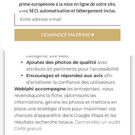
Google My Business
(aussi nommé
prime européenne à la mise en ligne de votre site,
Google Business Profile) reste un pilier du
avec SEO, automatisation et hébergement inclus.
Email
référencement local : c’est souvent la
première fiche que voient les internautes
et le moteur recherche.
DEMANDER MA PRIME
Revendiquez et vérifiez votre fiche
Complétez toutes les informations
:
nom, adresse, téléphone, horaires,
catégorie, site web
Ajoutez des photos de qualité
avec
attributs alt pertinents pour l’accessibilité
Encouragez et répondez aux avis
afin
d’améliorer la confiance des utilisateurs
Webiphi accompagne
les entreprises : nous
revendiquons la fiche, optimisons les
informations, gérons les photos et mettons en
place une stratégie d’avis pour maximiser vos
chances d’apparaître dans Google Maps et les
résultats recherche locaux.
Demandez un audit
GMB gratuit
.