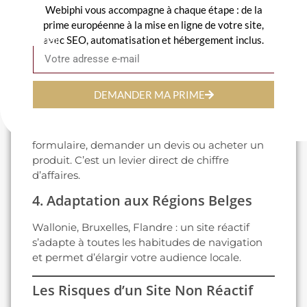
2. Meilleur Référencement sur
Webiphi vous accompagne à chaque étape : de la
Google
prime européenne à la mise en ligne de votre site,
avec SEO, automatisation et hébergement inclus.
Email
Google favorise les sites mobiles dans ses
résultats. Un site réactif améliore donc vos
positions et votre visibilité en Belgique.
DEMANDER MA PRIME
3. Augmentation des Conversions
Un site adapté incite vos prospects à remplir un
formulaire, demander un devis ou acheter un
produit. C’est un levier direct de chiffre
d’affaires.
4. Adaptation aux Régions Belges
Wallonie, Bruxelles, Flandre : un site réactif
s’adapte à toutes les habitudes de navigation
et permet d’élargir votre audience locale.
Les Risques d’un Site Non Réactif