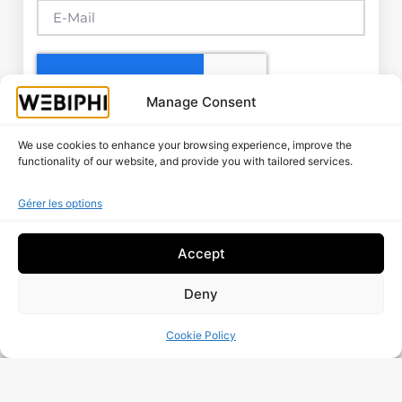
Manage Consent
J’ai Lu Et J’accepte La
Politique De Traitement
We use cookies to enhance your browsing experience, improve the
Des Données
functionality of our website, and provide you with tailored services.
Gérer les options
Audit Gratuite
More Posts
Accept
Deny
Audit De Visibilité Google :
Méthode Complète 2026 Pour
Cookie Policy
PME Belges
Read More »