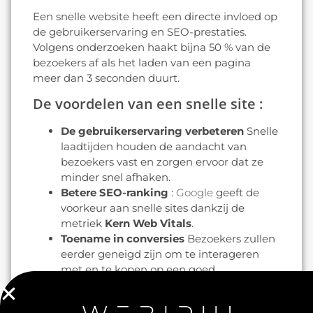
Een snelle website heeft een directe invloed op
de gebruikerservaring en SEO-prestaties.
Volgens onderzoeken haakt bijna 50 % van de
bezoekers af als het laden van een pagina
meer dan 3 seconden duurt.
De voordelen van een snelle site :
De gebruikerservaring verbeteren
Snelle
laadtijden houden de aandacht van
bezoekers vast en zorgen ervoor dat ze
minder snel afhaken.
Betere SEO-ranking
:
Google
geeft de
voorkeur aan snelle sites dankzij de
metriek
Kern Web Vitals
.
Toename in conversies
Bezoekers zullen
eerder geneigd zijn om te interageren
met en te kopen op een goed
presterende site.
Hoe kunt u de snelheid van uw site