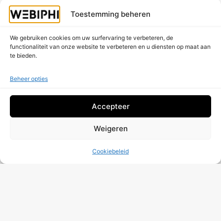
X
Draden
Toestemming beheren
We gebruiken cookies om uw surfervaring te verbeteren, de
functionaliteit van onze website te verbeteren en u diensten op maat aan
te bieden.
Beheer opties
Werkt uw website naar behoren?
Vraag Een Gratis Controle Aan!
Accepteer
Weigeren
Cookiebeleid