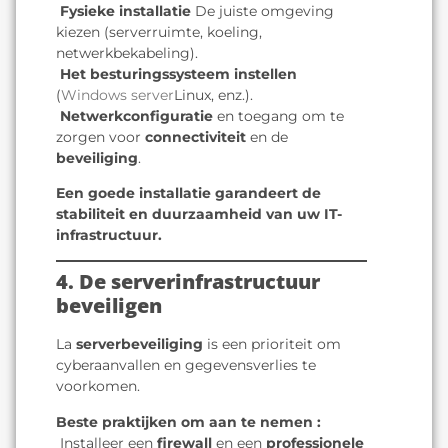
️
Fysieke installatie
De juiste omgeving
kiezen (serverruimte, koeling,
netwerkbekabeling).
️
Het besturingssysteem instellen
(
Windows server
Linux, enz.).
️
Netwerkconfiguratie
en toegang om te
zorgen voor
connectiviteit
en de
beveiliging
.
Een goede installatie garandeert de
stabiliteit en duurzaamheid van uw IT-
infrastructuur.
4. De serverinfrastructuur
beveiligen
La
serverbeveiliging
is een prioriteit om
cyberaanvallen en gegevensverlies te
voorkomen.
Beste praktijken om aan te nemen :
️ Installeer een
firewall
en een
professionele