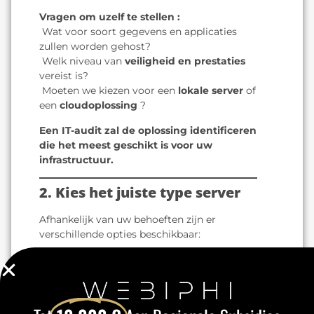
Vragen om uzelf te stellen :
️ Wat voor soort gegevens en applicaties
zullen worden gehost?
️ Welk niveau van
veiligheid en prestaties
vereist is?
️ Moeten we kiezen voor een
lokale server
of
een
cloudoplossing
?
Een IT-audit zal de oplossing identificeren
die het meest geschikt is voor uw
infrastructuur.
2. Kies het juiste type server
Afhankelijk van uw behoeften zijn er
verschillende opties beschikbaar:
Dedicated servers
Ideaal voor bedrijven die
een krachtige, veilige infrastructuur nodig
hebben.
Virtuele servers (VPS)
Een flexibele