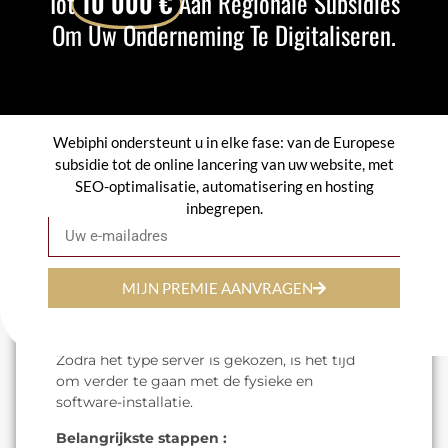
Tot
10 000 €
Aan Regionale Subsidies
oplossing waarmee de servercapaciteit kan
Om Uw Onderneming Te Digitaliseren.
worden aangepast als de vereisten
veranderen.
Cloud servers
Ze worden op afstand gehost
en bieden
schaalbaarheid
en
toegankelijkheid.
NAS-servers (Network Attached Storage)
Webiphi ondersteunt u in elke fase: van de Europese
Ideaal voor
veilig bestanden opslaan en
subsidie tot de online lancering van uw website, met
delen
in huis.
SEO-optimalisatie, automatisering en hosting
inbegrepen.
E-mail
De keuze van de server hangt af van uw
gegevensvolume, de vereiste prestaties
en het beschikbare budget.
MIJN PREMIE AANVRAGEN
3. De hardware installeren en
configureren
Zodra het type server is gekozen, is het tijd
om verder te gaan met de fysieke en
software-installatie.
Belangrijkste stappen :