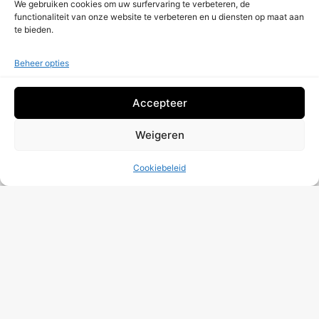
We gebruiken cookies om uw surfervaring te verbeteren, de
functionaliteit van onze website te verbeteren en u diensten op maat aan
te bieden.
Is uw bedrijf echt veilig voor cyberaanvallen?
Vraag Een Gratis Controle Aan!
Beheer opties
Accepteer
Weigeren
Cookiebeleid