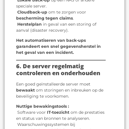
️
Lokale back-up
op een NAS of andere
speciale server.
️
Cloudback-up
om te zorgen voor
bescherming tegen claims
.
️
Herstelplan
in geval van een storing of
aanval (disaster recovery).
Het automatiseren van back-ups
garandeert een snel gegevensherstel in
het geval van een incident.
6. De server regelmatig
controleren en onderhouden
Een goed geïnstalleerde server moet
bewaakt
om storingen en inbreuken op de
beveiliging te voorkomen.
Nuttige bewakingstools :
️ Software voor
IT-toezicht
om de prestaties
en status van bronnen te analyseren.
️ Waarschuwingssystemen bij