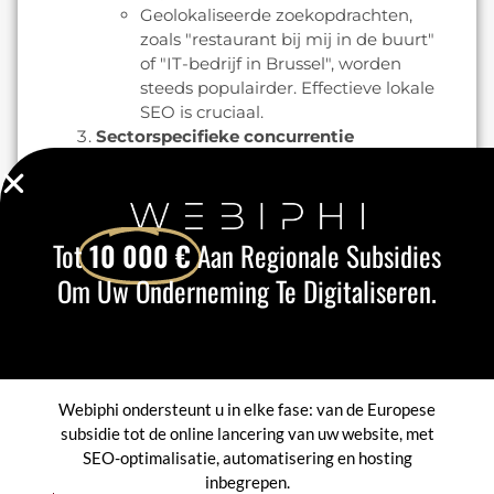
Geolokaliseerde zoekopdrachten,
zoals "restaurant bij mij in de buurt"
of "IT-bedrijf in Brussel", worden
steeds populairder. Effectieve lokale
SEO is cruciaal.
Sectorspecifieke concurrentie
Elke sector in België heeft zijn eigen
unieke SEO-uitdagingen. Een
gepersonaliseerde strategie is
essentieel als u zich wilt
Tot
10 000 €
Aan Regionale Subsidies
onderscheiden van de massa.
Om Uw Onderneming Te Digitaliseren.
Tips om uw SEO in België te
optimaliseren
Voer diepgaand trefwoordonderzoek uit
Identificeer de termen waar uw
Webiphi ondersteunt u in elke fase: van de Europese
klanten in België naar zoeken.
subsidie tot de online lancering van uw website, met
Gebruik tools zoals Google Keyword
SEO-optimalisatie, automatisering en hosting
Planner of SEMrush om relevante
inbegrepen.
E-mail
zoekwoorden in het Frans,