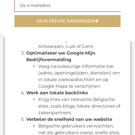
Nederlands en Duits te vinden.
Gelokaliseerde inhoud creëren
Pas uw teksten aan de specifieke
MIJN PREMIE AANVRAGEN
behoeften van Belgische klanten
aan. Vermeld bijvoorbeeld lokale
steden of regio's zoals Brussel,
Antwerpen, Luik of Gent.
Optimaliseer uw Google Mijn
Bedrijfsvermelding
Voeg nauwkeurige informatie toe
(adres, openingstijden, diensten) om
in lokale zoekopdrachten en op
Google Maps te verschijnen.
Werk aan lokale backlinks
Krijg links van relevante Belgische
sites, zoals blogs, lokale directories of
zakenpartners.
Verbeter de snelheid van uw website
Belgische gebruikers verwachten,
net als gebruikers overal, snelle sites.