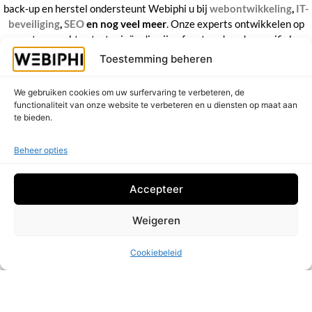
back-up en herstel ondersteunt Webiphi u bij
webontwikkeling
,
IT-
beveiliging
,
SEO
en nog veel meer
. Onze experts ontwikkelen op
maat gemaakte strategieën die zijn afgestemd op de specifieke
behoeften van uw bedrijf en uw online aanwezigheid maximaliseren.
Toestemming beheren
Ontdek nu onze diensten en schakel een versnelling hoger!
We gebruiken cookies om uw surfervaring te verbeteren, de
functionaliteit van onze website te verbeteren en u diensten op maat aan
te bieden.
Beheer opties
Ontwikkel een doeltreffende SEO-strategie met
Accepteer
SEO-strategie & Content
geoptimaliseerde landingspagina’s en blogartikelen
voor gericht verkeer.
Weigeren
Boost uw SEO met blogs en landingspagina’s.
Cookiebeleid