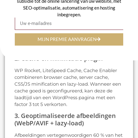
1. Hosting met hoge prestaties
subsidie tot de online lancering van uw website, met
SEO-optimalisatie, automatisering en hosting
Goedkope shared hosting belemmert elke
inbegrepen.
E-mail
optimalisatie-inspanning. Een NVMe VPS in
een Europees datacenter (Combell, OVH
performance, Kinsta, WP Engine) is de basis.
MIJN PREMIE AANVRAGEN
Dit is ook een RGPD-kwestie: zie onze aanpak.
webhosting België
.
2. Cache en minificatie plugin
WP Rocket, LiteSpeed Cache, Cache Enabler
combineren browser cache, server cache,
CSS/JS minification en lazy-load. Wanneer een
cache goed is geconfigureerd, kan deze de
laadtijd van een WordPress pagina met een
factor 3 tot 5 verkorten.
3. Geoptimaliseerde afbeeldingen
(WebP/AVIF + lazy-load)
Afbeeldingen vertegenwoordigen 60 % van het