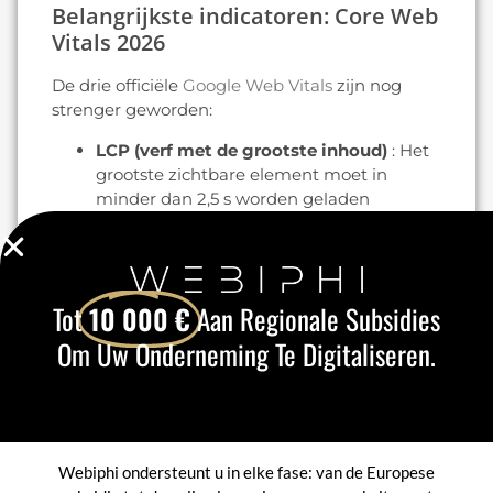
Belangrijkste indicatoren: Core Web
Vitals 2026
De drie officiële
Google Web Vitals
zijn nog
strenger geworden:
LCP (verf met de grootste inhoud)
: Het
grootste zichtbare element moet in
minder dan 2,5 s worden geladen
(idealiter minder dan 2 s).
INP (Interactie naar volgende lak)
-
vervangt FID sinds 2024: de reactietijd op
een interactie moet onder de 200 ms
Tot
10 000 €
Aan Regionale Subsidies
blijven (idealiter onder de 150 ms).
CLS (cumulatieve verschuiving in lay-
Om Uw Onderneming Te Digitaliseren.
out)
Visuele stabiliteit. Score onder 0,1
verplicht, onder 0,05 aanbevolen.
De 7 hefbomen voor het versnellen
van een website
Webiphi ondersteunt u in elke fase: van de Europese