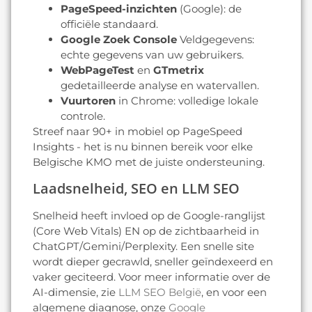
PageSpeed-inzichten
(Google): de
officiële standaard.
Google Zoek Console
Veldgegevens:
echte gegevens van uw gebruikers.
WebPageTest
en
GTmetrix
gedetailleerde analyse en watervallen.
Vuurtoren
in Chrome: volledige lokale
controle.
Streef naar 90+ in mobiel op PageSpeed
Insights - het is nu binnen bereik voor elke
Belgische KMO met de juiste ondersteuning.
Laadsnelheid, SEO en LLM SEO
Snelheid heeft invloed op de Google-ranglijst
(Core Web Vitals) EN op de zichtbaarheid in
ChatGPT/Gemini/Perplexity. Een snelle site
wordt dieper gecrawld, sneller geïndexeerd en
vaker geciteerd. Voor meer informatie over de
AI-dimensie, zie
LLM SEO België
, en voor een
algemene diagnose, onze
Google