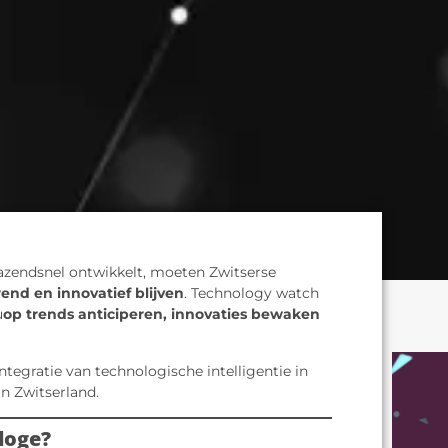
razendsnel ontwikkelt, moeten Zwitserse
end en innovatief blijven
. Technology watch
u
op trends anticiperen, innovaties bewaken
ntegratie van technologische intelligentie in
in Zwitserland.
rloge?