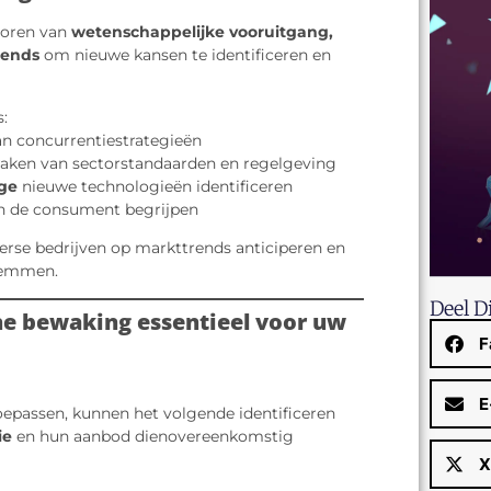
toren van
wetenschappelijke vooruitgang,
rends
om nieuwe kansen te identificeren en
s:
an concurrentiestrategieën
ken van sectorstandaarden en regelgeving
oge
nieuwe technologieën identificeren
n de consument begrijpen
serse bedrijven op markttrends anticiperen en
temmen.
Deel D
he bewaking essentieel voor uw
F
n
E
oepassen, kunnen het volgende identificeren
ie
en hun aanbod dienovereenkomstig
X