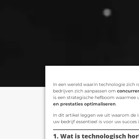
In een wereld waarin technologie zich 
bedrijven zich aanpassen om
concurrer
is een strategische hefboom waarmee 
en prestaties optimaliseren
.
In dit artikel leggen we uit waarom de i
uw bedrijf essentieel is voor uw succes 
1. Wat is technologisch ho