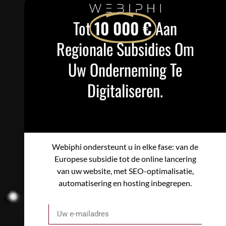
Tot
10 000 €
Aan
Regionale Subsidies Om
Uw Onderneming Te
Digitaliseren.
Webiphi ondersteunt u in elke fase: van de
Europese subsidie tot de online lancering
van uw website, met SEO-optimalisatie,
automatisering en hosting inbegrepen.
E-mail