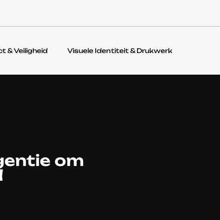
ct & Veiligheid
Visuele Identiteit & Drukwerk
igentie om
d