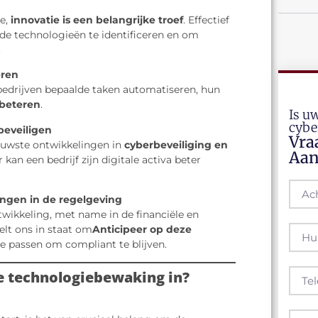
ie,
innovatie is een belangrijke troef
. Effectief
de technologieën te identificeren en om
.
eren
edrijven bepaalde taken automatiseren, hun
rbeteren
.
Is uw
cybe
beveiligen
Vra
ieuwste ontwikkelingen in
cyberbeveiliging en
Aan
kan een bedrijf zijn digitale activa beter
ingen in de regelgeving
ntwikkeling, met name in de financiële en
elt ons in staat om
Anticipeer op deze
te passen om compliant te blijven.
eve technologiebewaking in?