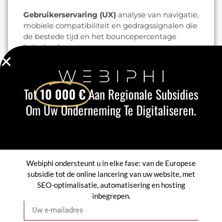
Gebruikerservaring (UX)
analyse van navigatie,
mobiele compatibiliteit en gedragssignalen die
de bestede tijd en het bouncepercentage
beïnvloeden.
Doel:
de gedetecteerde problemen te
corrigeren, de acties te prioriteren en een
seo
strategie
meetbaar. Afhankelijk van de sector
Tot
10 000 €
Aan Regionale Subsidies
en de oorspronkelijke staat van de site, kan een
Om Uw Onderneming Te Digitaliseren.
audit gevolgd door optimalisatie leiden tot een
aanzienlijke toename van het organische
verkeer, maar de resultaten variëren
afhankelijk van de concurrentie en de tijd die
het duurt voordat de wijzigingen door de
zoekmachines in aanmerking worden
Webiphi ondersteunt u in elke fase: van de Europese
genomen.
subsidie tot de online lancering van uw website, met
SEO-optimalisatie, automatisering en hosting
Download voor meer informatie onze
inbegrepen.
E-mail
praktische SEO-audit checklist of vraag een
persoonlijke diagnose aan op onze