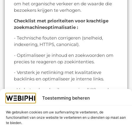
om het organische verkeer en de waarde die
bezoekers krijgen te verhogen.
Checklist met prioriteiten voor krachtige
zoekmachineoptimalisatie :
- Technische fouten corrigeren (snelheid,
indexering, HTTPS, canonical).
- Optimaliseer je inhoud en zoekwoorden om
precies te reageren op zoekintenties.
- Versterk je netlinking met kwalitatieve
backlinks en optimaliseer je interne links.
- Verbeter de gebruikerservaring (UX) om de
bestede tijd en conversies te verhogen.
Toestemming beheren
Wij bieden een professionele SEO-audit op
We gebruiken cookies om uw surfervaring te verbeteren, de
maat van uw bedrijf: gedetailleerde diagnose,
functionaliteit van onze website te verbeteren en u diensten op maat aan
actieplan met prioriteiten en monitoring van
te bieden.
veranderingen met duidelijke indicatoren