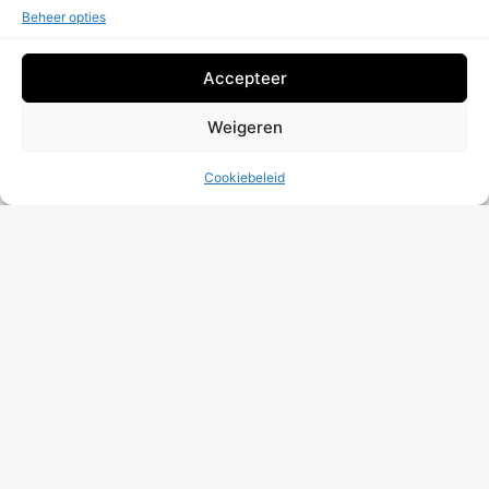
(organisch verkeer, gepositioneerde pagina's,
Beheer opties
conversies). Om een persoonlijke diagnose te
ontvangen of te profiteren van een gratis audit
van 5 pagina's, ga naar onze servicepagina :
Accepteer
SEO audit - Online zichtbaarheid
. Onze experts
werken met je samen om je audit om te zetten
Weigeren
in concrete, blijvende resultaten.
Cookiebeleid
Contacteer Ons