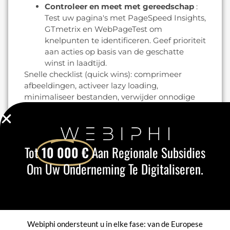
Controleer en meet met gereedschap
:
Test uw pagina's met PageSpeed Insights,
GTmetrix en WebPageTest om
knelpunten te identificeren. Geef prioriteit
aan acties op basis van de geschatte
winst in laadtijd.
Snelle checklist (quick wins): comprimeer
afbeeldingen, activeer lazy loading,
minimaliseer bestanden, verwijder onnodige
plug-ins, gebruik server-side caching en maak
gebruik van een CDN. Deze optimalisaties
verkorten de laadtijd, wat vaak leidt tot een
lagere bounce rate op de pagina en bezoekers
Tot
10 000 €
Aan Regionale Subsidies
aanmoedigt om andere pagina's van de site te
Om Uw Onderneming Te Digitaliseren.
bekijken.
Concreet voorbeeld: door het gewicht van een
productpagina te verminderen van 3 MB naar
800 KB (optimalisatie van afbeeldingen +
minificatie), zien we vaak een aanzienlijke
Webiphi ondersteunt u in elke fase: van de Europese
daling van het bouncepercentage en een