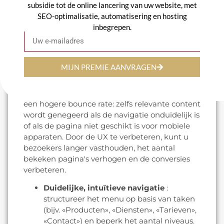
subsidie tot de online lancering van uw website, met
toename van de gemiddelde tijd die op de
SEO-optimalisatie, automatisering en hosting
pagina wordt doorgebracht. Test uw pagina nu
inbegrepen.
E-mail
met PageSpeed Insights voor
gepersonaliseerde aanbevelingen.
2. De gebruikerservaring (UX)
MIJN PREMIE AANVRAGEN
optimaliseren
Een slechte gebruikerservaring leidt vaak tot
een hogere bounce rate: zelfs relevante content
wordt genegeerd als de navigatie onduidelijk is
of als de pagina niet geschikt is voor mobiele
apparaten. Door de UX te verbeteren, kunt u
bezoekers langer vasthouden, het aantal
bekeken pagina's verhogen en de conversies
verbeteren.
Duidelijke, intuïtieve navigatie
:
structureer het menu op basis van taken
(bijv. «Producten», «Diensten», «Tarieven»,
«Contact») en beperk het aantal niveaus.