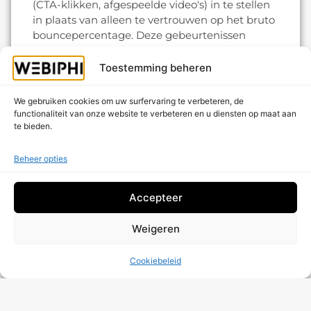
(CTA-klikken, afgespeelde video's) in te stellen
in plaats van alleen te vertrouwen op het bruto
bouncepercentage. Deze gebeurtenissen
zetten een «enkele pagina» die wordt bezocht
om in een meetbare interactie en geven een
Toestemming beheren
genuanceerder beeld van de betrokkenheid
van bezoekers van de website.
We gebruiken cookies om uw surfervaring te verbeteren, de
functionaliteit van onze website te verbeteren en u diensten op maat aan
Vertrouw op Webiphi om uw
te bieden.
website te optimaliseren
Beheer opties
Een hoog bouncepercentage kan een slecht
teken zijn voor uw online prestaties: het
vermindert de SEO-zichtbaarheid, remt de
Accepteer
conversie en verbergt marketingkansen. Bij
Webiphi
, helpen we bedrijven deze problemen
Weigeren
op te lossen — technische optimalisatie,
verbetering van de ervaring en
Cookiebeleid
contentstrategie — om uw bezoekers om te
zetten in gekwalificeerde leads.