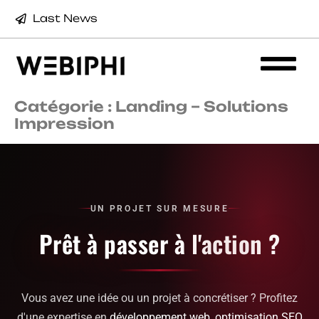
Last News
Catégorie :
Landing – Solutions
Impression
UN PROJET SUR MESURE
Prêt à passer à
l'action ?
Vous avez une idée ou un projet à concrétiser ? Profitez
d'une expertise en
développement web
,
optimisation SEO