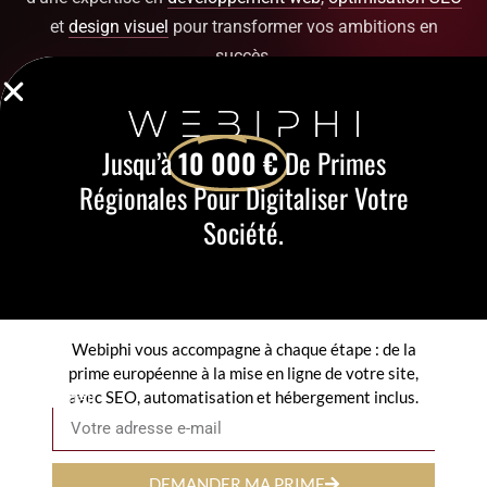
et
design visuel
pour transformer vos ambitions en
succès.
Contactez-nous
Jusqu’à
10 000 €
De Primes
Régionales Pour Digitaliser Votre
Découvrir nos services
Société.
ou appelez-nous directement au
+32 451 01 13 41
Webiphi vous accompagne à chaque étape : de la
prime européenne à la mise en ligne de votre site,
avec SEO, automatisation et hébergement inclus.
Email
WEBIPHI
est votre partenaire pour des solutions digitales
sur mesure :
développement web
,
optimisation SEO
et
sécurité ICT
.
DEMANDER MA PRIME