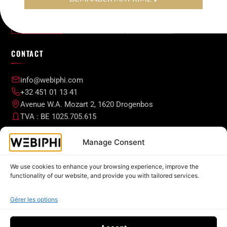
Français
Nederlands
English
CONTACT
info@webiphi.com
+32 451 01 13 41
Avenue W.A. Mozart 2, 1620 Drogenbos
TVA : BE 1025.705.615
NAVIGATION
Manage Consent
We use cookies to enhance your browsing experience, improve the
Développement Web
functionality of our website, and provide you with tailored services.
Solutions ICT et Sécurité
Visibilité en Ligne
Gérer les options
Actualités récentes