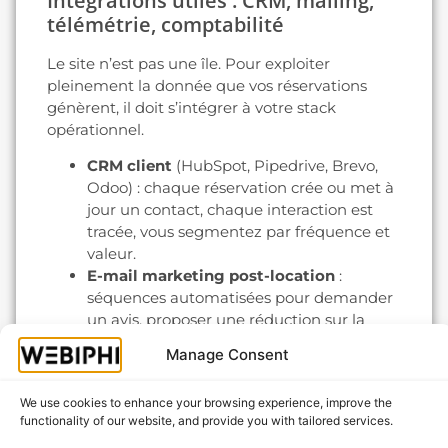
Intégrations utiles : CRM, mailing,
télémétrie, comptabilité
Le site n’est pas une île. Pour exploiter
pleinement la donnée que vos réservations
génèrent, il doit s’intégrer à votre stack
opérationnel.
CRM client
(HubSpot, Pipedrive, Brevo,
Odoo) : chaque réservation crée ou met à
jour un contact, chaque interaction est
tracée, vous segmentez par fréquence et
valeur.
E-mail marketing post-location
:
séquences automatisées pour demander
un avis, proposer une réduction sur la
prochaine location, relancer les clients
Manage Consent
dormants. C’est le levier de fidélisation le
moins exploité du vertical.
We use cookies to enhance your browsing experience, improve the
Télémétrie véhicule
: intégration avec les
functionality of our website, and provide you with tailored services.
boîtiers GPS et OBD-II pour suivre le