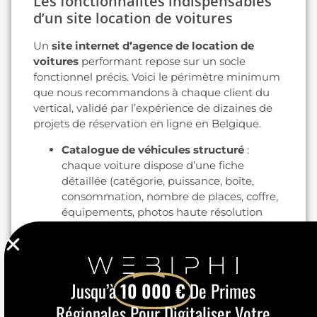
Les fonctionnalités indispensables
d’un site location de voitures
Un
site internet d’agence de location de
voitures
performant repose sur un socle
fonctionnel précis. Voici le périmètre minimum
que nous recommandons à chaque client du
vertical, validé par l’expérience de dizaines de
projets de réservation en ligne en Belgique.
Catalogue de véhicules structuré
:
chaque voiture dispose d’une fiche
détaillée (catégorie, puissance, boîte,
consommation, nombre de places, coffre,
équipements, photos haute résolution
sous plusieurs angles) avec un balisage
Schema.org Vehicle pour le SEO.
Recherche par dates et lieux
: sélecteur
intuitif « Prise en charge / Restitution »
Jusqu’à
10 000 €
De Primes
avec dates, heures, et choix de l’agence ou
de l’aéroport (Bruxelles-Zaventem,
Régionales Pour Digitaliser Votre