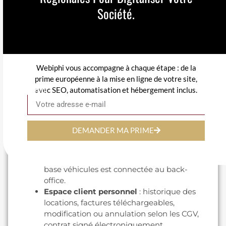
Charleroi BSCA, Liège, Anvers). Filtres par
Société.
type de véhicule, transmission, énergie,
capacité.
Comparateur de véhicules
: possibilité de
mettre côte à côte deux ou trois modèles
disponibles sur les dates demandées, avec
Webiphi vous accompagne à chaque étape : de la
le prix total et les options incluses.
prime européenne à la mise en ligne de votre site,
Tarification dynamique transparente
:
avec SEO, automatisation et hébergement inclus.
Email
prix par jour, dégressif selon la durée,
suppléments visibles (kilométrage
supplémentaire, conducteur additionnel,
GPS, siège enfant, jeune conducteur,
DEMANDER MA PRIME
restitution dans une autre agence).
Disponibilité en temps réel
: pas de
mauvaise surprise après la réservation, la
base véhicules est connectée au back-
office.
Espace client personnel
: historique des
locations, factures téléchargeables,
modification ou annulation selon les CGV,
contrat signé électroniquement.