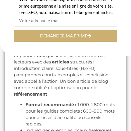
(informationnelle vs transactionnelle).
prime européenne à la mise en ligne de votre site,
Outils recommandés : Google Keyword
avec SEO, automatisation et hébergement inclus.
Email
Planner, Ubersuggest, et des
outils
de
suivi pour prioriser les termes à fort
potentiel.
Étape 2 — Rédaction de contenu de
DEMANDER MA PRIME
qualité
Répondez aux questions concrètes de vos
lecteurs avec des
articles
structurés :
introduction claire, sous-titres (H2/H3),
paragraphes courts, exemples et conclusion
avec appel à l’action. Un bon article de blog
combine utilité et optimisation pour le
référencement
.
Format recommandé :
1 000–1 800 mots
pour les guides complets ; 600–900 mots
pour articles d’actualité ou conseils
rapides.
Incluez des exemples locaux (Belgique)