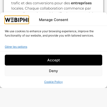
trafic et des conversions pour des
entreprises
locales. Chaque collaboration commence par
un audit gratuit pour identifier les opportunités
concrètes sur votre
site
.
Manage Consent
Prêt à transformer votre blog en levier de
We use cookies to enhance your browsing experience, improve the
croissance ?
Demandez un audit gratuit
ou
functionality of our website, and provide you with tailored services.
contactez-nous pour un plan éditorial
personnalisé et une proposition adaptée à vos
Gérer les options
services
et vos objectifs.
Contactez Webiphi dès aujourd’hui
Accept
pour dynamiser votre stratégie de
contenu !
Deny
Transformez votre
site web
en un canal
Cookie Policy
d’acquisition performant : augmentez la
visibilité
, attirez une
audience
qualifiée et
convertissez des
visiteurs
en
clients
grâce à
une stratégie de
contenu
sur-mesure.